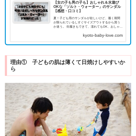
【女の子も男の子も】おしゃれ＆水遊び
OKな「ソルト・ウォーター」のサンダル
【感想・口コミ】
夏！子ども用のサンダルが欲しいけど、履く期間
が限られているしすぐサイズアウトするから買う
か迷う。 街履きもできて、濡れてもOK、おしゃれ
なサンダルが欲しい！ 欲を言えば、ママとおそろ
kyoto-baby-love.com
できたらサイコー！ そんなお悩みに答えます。
理由① 子どもの肌は薄くて日焼けしやすいか
ら