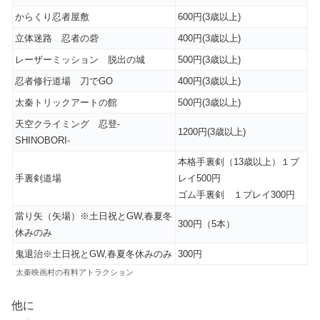
からくり忍者屋敷
600円(3歳以上)
立体迷路 忍者の砦
400円(3歳以上)
レーザーミッション 脱出の城
500円(3歳以上)
忍者修行道場 刀でGO
400円(3歳以上)
太秦トリックアートの館
500円(3歳以上)
天空クライミング 忍登-
1200円(3歳以上)
SHINOBORI-
本格手裏剣（13歳以上）１プ
手裏剣道場
レイ500円
ゴム手裏剣 １プレイ300円
當り矢（矢場）※土日祝とGW,春夏冬
300円（5本）
休みのみ
鬼退治※土日祝とGW,春夏冬休みのみ
300円
太秦映画村の有料アトラクション
他に