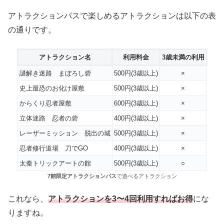
アトラクションパスで楽しめるアトラクションは以下の表
の通りです。
アトラクション名
利用料金
3歳未満の利用
謎解き迷路 まぼろし砦
500円(3歳以上)
×
史上最恐のお化け屋敷
500円(3歳以上)
×
からくり忍者屋敷
600円(3歳以上)
×
立体迷路 忍者の砦
400円(3歳以上)
×
レーザーミッション 脱出の城
500円(3歳以上)
×
忍者修行道場 刀でGO
400円(3歳以上)
×
太秦トリックアートの館
500円(3歳以上)
○
7館限定アトラクションパス
で遊べるアトラクション
これなら、
アトラクションを3〜4回利用すればお得
にな
りますね。