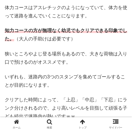
体力コースはアスレチックのようになっていて、体力を使
って迷路を進んでいくことになります。
知力コースの方が無理なく幼児でもクリアできる印象でし
た。
（大人の手助けは必要です）
狭いところやよじ登る場所もあるので、大きな荷物は入り
口で預けるのがオススメです。
いずれも、迷路内の3つのスタンプを集めてゴールするこ
とが目的になります。
クリアした時間によって、「上忍」「中忍」「下忍」にラ
ンク分けされるので、より高いレベルを目指して頑張る子
ども続出で迷路内が熱いですｗｗ
ホーム
検索
トップ
サイドバー
迷路内は少し暗くなっており、初めはビビっていたムスコ