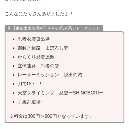
こんなにたくさんありましたよ！
【東映太秦映画村】有料の忍者系アトラクション
忍者衣装貸出処
謎解き迷路 まぼろし砦
からくり忍者屋敷
立体迷路 忍者の砦
レーザーミッション 脱出の城
刀でGO！！
天空クライミング 忍登ーSHINOBORIー
手裏剣道場
※料金は300円〜600円となっています。