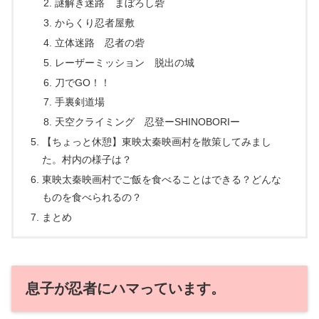
謎解き迷路 まぼろし砦
からくり忍者屋敷
立体迷路 忍者の砦
レーザーミッション 脱出の城
刀でGO！！
手裏剣道場
天空クライミング 忍登ーSHINOBORIー
【ちょっと休憩】東映太秦映画村を散策してみまし
た。村内の様子は？
東映太秦映画村でご飯を食べることはできる？どんな
ものを食べられるの？
まとめ
息子が忍者にハマっています。