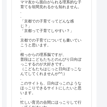
ママ友から面白がられる理系的な子
育てを垣間見れるかも知れません。
.
.
「京都での子育てってどんな感
じ？」
「京都って子育てしやすい？」
.
京都での子育てについても書いてい
こうと思います。
.
根っからの理系脳ですが、
普段はこどもたちとのんびり日向ぼ
っこするのが大好きです。
（こどもたちはじっと日向ぼっこな
んてしてくれませんが^^;）
.
このサイトも、日向ぼっこのような
ほっこりできるサイトにしたいと思
います。
.
忙しい育児の合間にほっこりして行