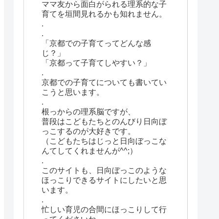
ママ友から面白がられる理系的な子
育てを垣間見れるかも知れません。
.
.
「京都での子育てってどんな感
じ？」
「京都って子育てしやすい？」
.
京都での子育てについても書いてい
こうと思います。
.
根っからの理系脳ですが、
普段はこどもたちとのんびり日向ぼ
っこするのが大好きです。
（こどもたちはじっと日向ぼっこな
んてしてくれませんが^^;）
.
このサイトも、日向ぼっこのような
ほっこりできるサイトにしたいと思
います。
.
忙しい育児の合間にほっこりして行