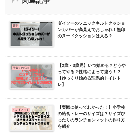
関連記事
ダイソーのソニックキルトクッショ
節約
ンカバーが高見えでおしゃれ！無印
のヌードクッションは入る？
【2歳・3歳児】いつ始める？どうや
子育ての悩み
ってやる？性格によって違う！？
【ゆっくり始める理系的トイレト
レ】
【実際に使ってわかった！】小学校
ハンドメイド
の給食トレーのサイズは？サイズぴ
ったりのランチョンマットの作り方
を紹介