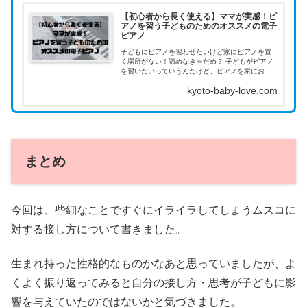
【初心者から長く使える】ママが実感！ピ
アノを習う子どものためのオススメの電子
ピアノ
子どもにピアノを習わせたいけど家にピアノを置
く場所がない！諦めなきゃだめ？ 子どもがピアノ
を習いたいっていうんだけど、ピアノを家におか
ないとダメ？ ピアノを習う子どものために最適な
kyoto-baby-love.com
電子ピアノってある？ そんなお悩みに答えます。
まとめ
今回は、些細なことですぐにイライラしてしまうムスコに
対する接し方について書きました。
生まれ持った性格的なものかなあと思っていましたが、よ
くよく振り返ってみると自分の接し方・思考が子どもに影
響を与えていたのではないかと気づきました。