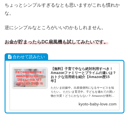
ちょっとシンプルすぎるなとも思いますがこれも慣れか
な。
逆にシンプルなところがいいのかもしれません。
お金が貯まったらDC扇風機も試してみたいです。
合わせて読みたい
【無料】子育て中なら絶対利用すべき！
Amazonファミリーとプライムの違いは？
おトクな活用術を紹介【Amazon歴15
年】
ただいま妊娠中。出産後便利になるサービスを知
りたい。 ただいま育児中。子どもを連れての買い
物が大変！どうにかならない？ Amazonが便利っ
て聞いたけどサービスがたくさんあってどれが良
kyoto-baby-love.com
いかわからない。教えて！