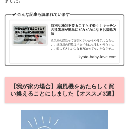
ました。
こんな記事も読まれています
特別な洗剤不要＆こすらず楽々！キッチン
の換気扇が簡単にピカピカになるお掃除方
法
換気扇の掃除って面倒くさいからやる気にならな
い。換気扇の掃除はベタベタになるしやりたくな
い。楽してきれいになる方法ってないかな？そん
なお悩みに答えます。キッチンの換気扇の掃除は
kyoto-baby-love.com
面倒くさい！でもサボると大変なことに・・・...
【我が家の場合】扇風機をあたらしく買
い換えることにしました【オススメ3選】