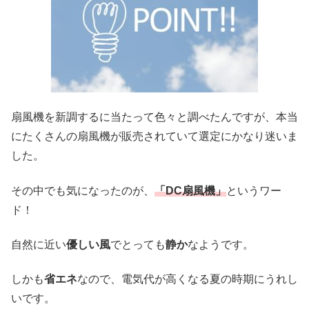
扇風機を新調するに当たって色々と調べたんですが、本当
にたくさんの扇風機が販売されていて選定にかなり迷いま
した。
その中でも気になったのが、
「DC扇風機」
というワー
ド！
自然に近い
優しい風
でとっても
静か
なようです。
しかも
省エネ
なので、電気代が高くなる夏の時期にうれし
いです。