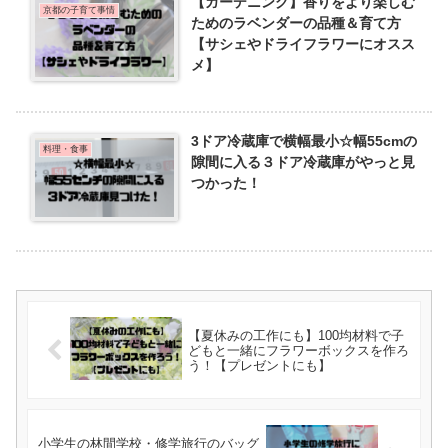
【ガーデニング】香りをより楽しむ
京都の子育て事情
ためのラベンダーの品種＆育て方
【サシェやドライフラワーにオスス
メ】
3ドア冷蔵庫で横幅最小☆幅55cmの
料理・食事
隙間に入る３ドア冷蔵庫がやっと見
つかった！
【夏休みの工作にも】100均材料で子
どもと一緒にフラワーボックスを作ろ
う！【プレゼントにも】
小学生の林間学校・修学旅行のバッグ