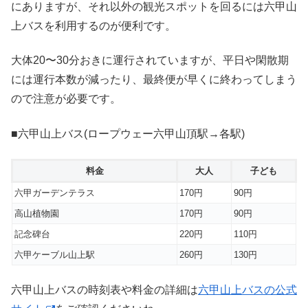
にありますが、それ以外の観光スポットを回るには六甲山
上バスを利用するのが便利です。
大体20〜30分おきに運行されていますが、平日や閑散期
には運行本数が減ったり、最終便が早くに終わってしまう
ので注意が必要です。
■六甲山上バス(ロープウェー六甲山頂駅→各駅)
料金
大人
子ども
六甲ガーデンテラス
170円
90円
高山植物園
170円
90円
記念碑台
220円
110円
六甲ケーブル山上駅
260円
130円
六甲山上バスの時刻表や料金の詳細は
六甲山上バスの公式