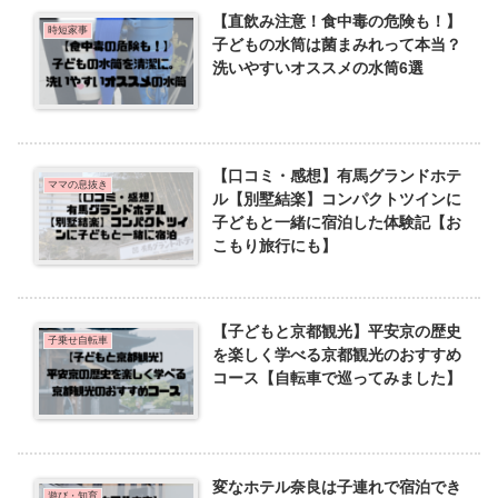
【直飲み注意！食中毒の危険も！】
時短家事
子どもの水筒は菌まみれって本当？
洗いやすいオススメの水筒6選
【口コミ・感想】有馬グランドホテ
ママの息抜き
ル【別墅結楽】コンパクトツインに
子どもと一緒に宿泊した体験記【お
こもり旅行にも】
【子どもと京都観光】平安京の歴史
子乗せ自転車
を楽しく学べる京都観光のおすすめ
コース【自転車で巡ってみました】
変なホテル奈良は子連れで宿泊でき
遊び・知育