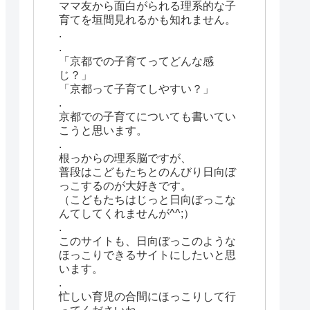
ママ友から面白がられる理系的な子
育てを垣間見れるかも知れません。
.
.
「京都での子育てってどんな感
じ？」
「京都って子育てしやすい？」
.
京都での子育てについても書いてい
こうと思います。
.
根っからの理系脳ですが、
普段はこどもたちとのんびり日向ぼ
っこするのが大好きです。
（こどもたちはじっと日向ぼっこな
んてしてくれませんが^^;）
.
このサイトも、日向ぼっこのような
ほっこりできるサイトにしたいと思
います。
.
忙しい育児の合間にほっこりして行