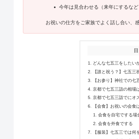
今年は見合わせる（来年にするなど
お祝いの仕方をご家族でよく話し合い、
目
どんな七五三をしたい
【誰と祝う？】七五三
【お参り】神社での七
京都で七五三詣の相場
京都で七五三詣でにオ
【会食】お祝いの会食
会食を自宅でする場
会食を外食でする
【服装】七五三では何