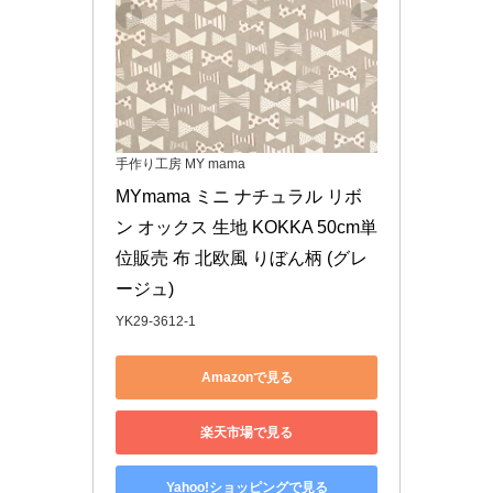
手作り工房 MY mama
MYmama ミニ ナチュラル リボ
ン オックス 生地 KOKKA 50cm単
位販売 布 北欧風 りぼん柄 (グレ
ージュ)
YK29-3612-1
Amazonで見る
楽天市場で見る
Yahoo!ショッピングで見る