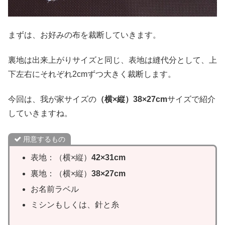
まずは、お好みの布を裁断していきます。
裏地は出来上がりサイズと同じ、表地は縫代分として、上
下左右にそれぞれ2cmずつ大きく裁断します。
今回は、我が家サイズの
（横×縦）38×27cm
サイズで紹介
していきますね。
用意するもの
表地：（横×縦）
42×31cm
裏地：（横×縦）
38×27cm
お名前ラベル
ミシンもしくは、針と糸