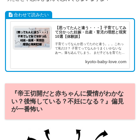
合わせて読みたい
【思ってたんと違う・・・】子育てしてみ
て分かった妊娠・出産・育児の理想と現実
10選【体験談】
子育てってなんか思ってたのと違う。。。これっ
て私だけ？ 子育てってなんかうまくいかないな
あ〜。落ち込んでしまう。 まだ子どもを育てたこ
とはないけど、子育てってどんな感じなのかな？
kyoto-baby-love.com
ちょっと覗いてみたい。 そんなお悩みに答えます
『帝王切開だと赤ちゃんに愛情がわかな
い？後悔している？不妊になる？』偏見
が一番怖い