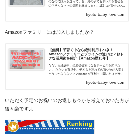
のなので購入を迷っている。男の子でもドレスを着せる
の？そんなママの疑問を解決します。1回しか着せないな
んて勿体無い！男の子も女の子もベビードレスを着せよ
kyoto-baby-love.com
う退院...
Amazonファミリーには加入しましたか？
【無料】子育て中なら絶対利用すべき！
Amazonファミリーとプライムの違いは？おト
クな活用術を紹介【Amazon歴15年】
ただいま妊娠中。出産後便利になるサービスを知りた
い。 ただいま育児中。子どもを連れての買い物が大変！
どうにかならない？ Amazonが便利って聞いたけどサー
ビスがたくさんあってどれが良いかわからない。教え
kyoto-baby-love.com
て！
いただく予定のお祝いのお返しも今から考えておいた方が
後々楽ですよ。