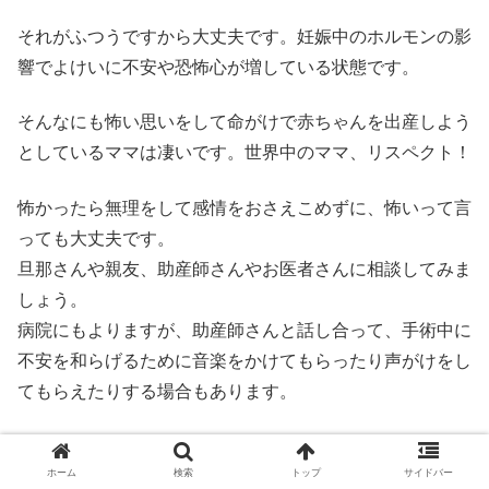
それがふつうですから大丈夫です。妊娠中のホルモンの影
響でよけいに不安や恐怖心が増している状態です。
そんなにも怖い思いをして命がけで赤ちゃんを出産しよう
としているママは凄いです。世界中のママ、リスペクト！
怖かったら無理をして感情をおさえこめずに、怖いって言
っても大丈夫です。
旦那さんや親友、助産師さんやお医者さんに相談してみま
しょう。
病院にもよりますが、助産師さんと話し合って、手術中に
不安を和らげるために音楽をかけてもらったり声がけをし
てもらえたりする場合もあります。
お医者さんも、ママと赤ちゃんを守ろうと必死に頑張って
くれています。
ホーム
検索
トップ
サイドバー