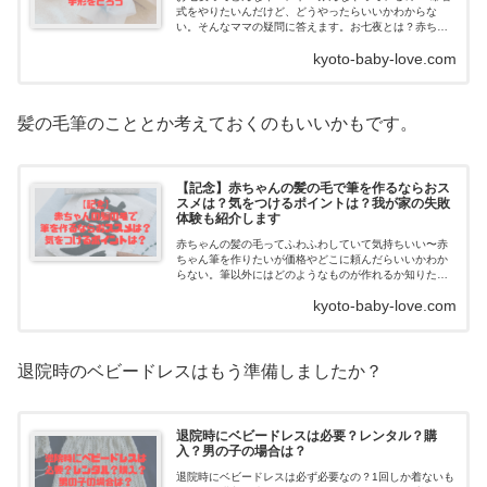
式をやりたいんだけど、どうやったらいいかわからな
い。そんなママの疑問に答えます。お七夜とは？赤ちゃ
んの誕生おめでとうございます！赤ちゃんの名前...
kyoto-baby-love.com
髪の毛筆のこととか考えておくのもいいかもです。
【記念】赤ちゃんの髪の毛で筆を作るならおス
スメは？気をつけるポイントは？我が家の失敗
体験も紹介します
赤ちゃんの髪の毛ってふわふわしていて気持ちいい〜赤
ちゃん筆を作りたいが価格やどこに頼んだらいいかわか
らない。筆以外にはどのようなものが作れるか知りた
い。そんなママの疑問に答えます。赤ちゃんの毛髪（胎
kyoto-baby-love.com
毛）で作る筆とは？...
退院時のベビードレスはもう準備しましたか？
退院時にベビードレスは必要？レンタル？購
入？男の子の場合は？
退院時にベビードレスは必ず必要なの？1回しか着ないも