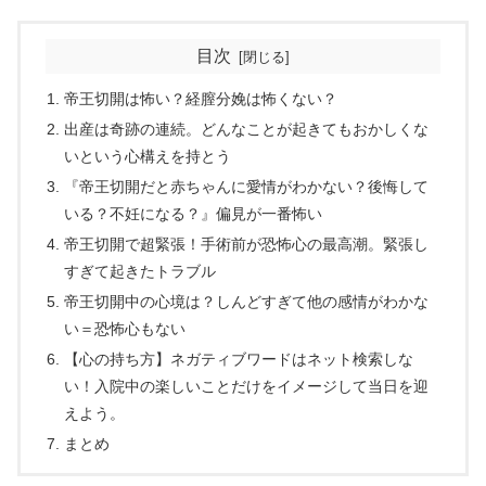
目次
帝王切開は怖い？経膣分娩は怖くない？
出産は奇跡の連続。どんなことが起きてもおかしくな
いという心構えを持とう
『帝王切開だと赤ちゃんに愛情がわかない？後悔して
いる？不妊になる？』偏見が一番怖い
帝王切開で超緊張！手術前が恐怖心の最高潮。緊張し
すぎて起きたトラブル
帝王切開中の心境は？しんどすぎて他の感情がわかな
い＝恐怖心もない
【心の持ち方】ネガティブワードはネット検索しな
い！入院中の楽しいことだけをイメージして当日を迎
えよう。
まとめ