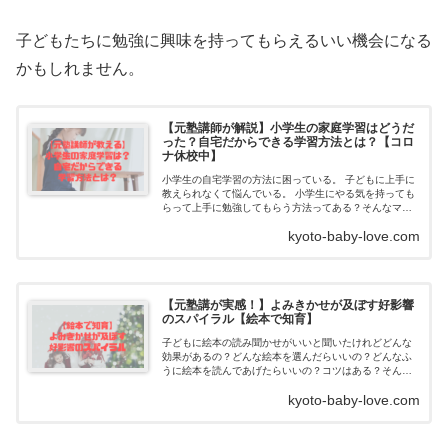
子どもたちに勉強に興味を持ってもらえるいい機会になる
かもしれません。
【元塾講師が解説】小学生の家庭学習はどうだ
った？自宅だからできる学習方法とは？【コロ
ナ休校中】
小学生の自宅学習の方法に困っている。 子どもに上手に
教えられなくて悩んでいる。 小学生にやる気を持っても
らって上手に勉強してもらう方法ってある？そんなママ
のお悩みに答えます。合わせて読みたい【コロナ休校...
kyoto-baby-love.com
【元塾講が実感！】よみきかせが及ぼす好影響
のスパイラル【絵本で知育】
子どもに絵本の読み聞かせがいいと聞いたけれどどんな
効果があるの？どんな絵本を選んだらいいの？どんなふ
うに絵本を読んであげたらいいの？コツはある？そんな
ママの疑問に答えます。幼児期に絵本の読み聞かせをす
kyoto-baby-love.com
ることが大事なわけ...