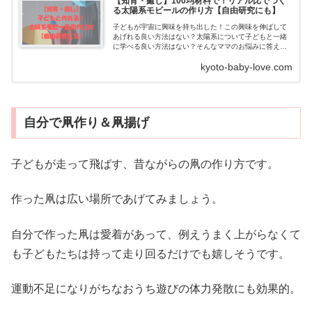
【知育・癒し】100均材料で！リアル比でつく
る太陽系モビールの作り方【自由研究にも】
子どもが宇宙に興味を持ち出した！この興味を伸ばして
あげれる良い方法はない？太陽系について子どもと一緒
に学べる良い方法はない？そんなママのお悩みに答えま
す。子どもが宇宙に興味を持ったら宇宙教育のチャン
kyoto-baby-love.com
ス！だけど、太陽系モ...
自分で凧作り＆凧揚げ
子どもが走って飛ばす、昔ながらの凧の作り方です。
作った凧は広い場所であげてみましょう。
自分で作った凧は愛着があって、例えうまく上がらなくて
も子どもたちは持って走り回るだけでも嬉しそうです。
運動不足になりがちなおうち遊びの体力発散にも効果的。