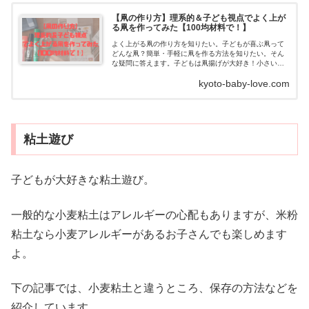
【凧の作り方】理系的＆子ども視点でよく上が
る凧を作ってみた【100均材料で！】
よく上がる凧の作り方を知りたい。子どもが喜ぶ凧って
どんな凧？簡単・手軽に凧を作る方法を知りたい。そん
な疑問に答えます。子どもは凧揚げが大好き！小さい子
って凧揚げ好きですよね。我が家でも、この絵本をきっ
kyoto-baby-love.com
か...
粘土遊び
子どもが大好きな粘土遊び。
一般的な小麦粘土はアレルギーの心配もありますが、米粉
粘土なら小麦アレルギーがあるお子さんでも楽しめます
よ。
下の記事では、小麦粘土と違うところ、保存の方法などを
紹介しています。