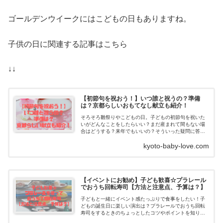
ゴールデンウイークにはこどもの日もありますね。
子供の日に関連する記事はこちら
↓↓
【初節句を祝おう！】いつ誰と祝うの？準備
は？京都らしいおもてなし献立も紹介！
そろそろ雛祭りやこどもの日。子どもの初節句を祝いた
いがどんなことをしたらいい？まだ産まれて間もない場
合はどうする？来年でもいいの？そういった疑問に答え
ます。初節句とは？子ども成長を祝うお節句は2つあり
kyoto-baby-love.com
ま...
【イベントにお勧め】子ども歓喜☆プラレール
でおうち回転寿司【方法と注意点、予算は？】
子どもと一緒にイベント感たっぷりで食事をしたい！子
どもの誕生日に楽しい演出は？プラレールでおうち回転
寿司をするときのちょっとしたコツやポイントを知りた
いそんなママのお悩みに答えます。子ども歓喜☆プラレ